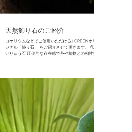
天然飾り石のご紹介
コケリウムなどでご使用いただけるJ.GREENオリ
ジナル「飾り石」 をご紹介させて頂きます。 ①せ
いりゅう石 圧倒的な存在感で苔や植物との相性抜
群 岩肌や崖などを表現できます ②ほうえん石 蜂の
巣のような形をした水中や陸上にも合う人気の天
然石...