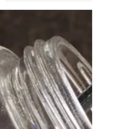
メダカ飼育の土 新色登
場！
メダカ飼育の土に新色、茶（ブラウン）が加わり
ました。 水槽やメダカ鉢の底土としてご使用いた
だければ飼育水の濁りを吸着します。 ■メダカ飼育
の土 茶 内容量：700ml/2.5L カラー：茶 ■メダカ
飼育の土 黒（既存製品） 内容量：700ml/2.5L
カラー：黒