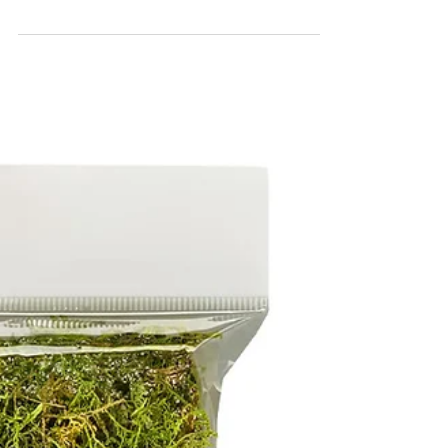
新商品のお知らせ
（2022.4）
J.GREEN新商品のご案内です。 今回は園芸をする
うえで欠かせない便利ツール ピンセットとはさみ
のご紹介です。 ステンレスに黒化処理を施してい
る為見た目がイケてます。 他と違ったアイテムを
是非お試しください ■ピンセット マットブラック
（ストレート）...